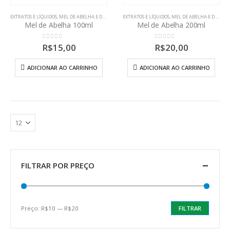
EXTRATOS E LÍQUIDOS
,
MEL DE ABELHA E DERIVADOS
EXTRATOS E LÍQUIDOS
,
OUTROS
,
XAROPES
,
MEL DE ABELHA E DERIVADOS
Mel de Abelha 100ml
Mel de Abelha 200ml
0
out of 5
0
out of 5
R$
15,00
R$
20,00
ADICIONAR AO CARRINHO
ADICIONAR AO CARRINHO
FILTRAR POR PREÇO
Preço:
R$10
—
R$20
FILTRAR
Preço
Preço
mínimo
máximo