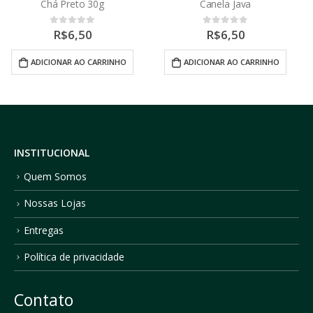
Canela Java
Alfazema
R$
6,50
R$
6,50
0
out of 5
0
out of 5
ADICIONAR AO CARRINHO
ADICIONAR AO CARRINHO
INSTITUCIONAL
Quem Somos
Nossas Lojas
Entregas
Política de privacidade
Contato