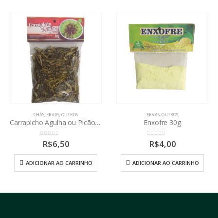
CHÁS
,
ERVAS
,
OUTROS
ERVAS
,
OUTROS
Carrapicho Agulha ou Picão preto 30g
Enxofre 30g
0
out of 5
0
out of 5
R$
6,50
R$
4,00
ADICIONAR AO CARRINHO
ADICIONAR AO CARRINHO