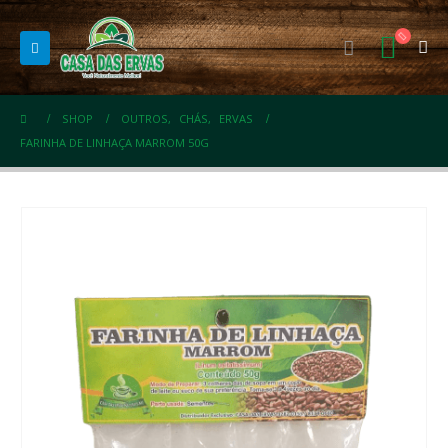
SHOP
OUTROS
,
CHÁS
,
ERVAS
FARINHA DE LINHAÇA MARROM 50G