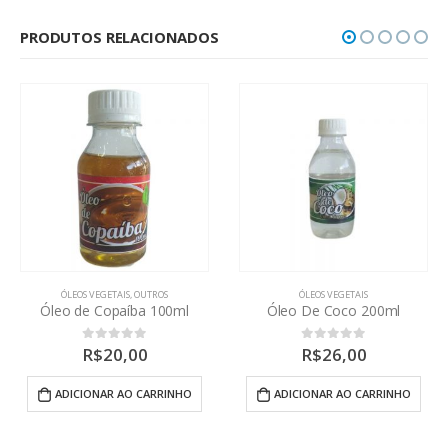
PRODUTOS RELACIONADOS
ÓLEOS VEGETAIS
,
OUTROS
ÓLEOS VEGETAIS
Óleo de Copaíba 100ml
Óleo De Coco 200ml
R$
20,00
R$
26,00
0
out of 5
0
out of 5
ADICIONAR AO CARRINHO
ADICIONAR AO CARRINHO