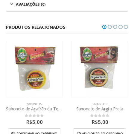
AVALIAÇÕES (0)
PRODUTOS RELACIONADOS
SABONETES
SABONETES
Sabonete de Argila Preta
Sabonete de Verônica
R$
5,00
R$
5,00
0
out of 5
0
out of 5
ADICIONAR AO CARRINHO
ADICIONAR AO CARRINHO