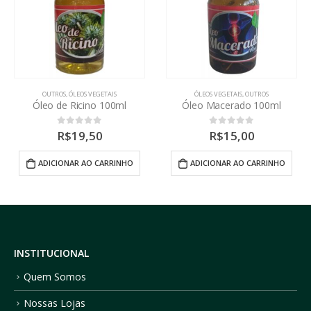
ÓLEOS VEGETAIS
,
OUTROS
EXTRATOS E LÍQUIDOS
,
MEL DE ABELHA E DERIVADOS
Óleo Macerado 100ml
Mel de Abelha 100ml
R$
15,00
R$
15,00
0
out of 5
0
out of 5
ADICIONAR AO CARRINHO
ADICIONAR AO CARRINHO
INSTITUCIONAL
Quem Somos
Nossas Lojas