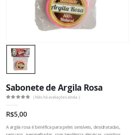
Sabonete de Argila Rosa
( Não há avaliações ainda. )
0
out of 5
R$
5,00
A argila rosa é benéfica para peles sensíveis, desidratadas,
sem viço, avermelhadas, com tendência alérgicas, vasinhos