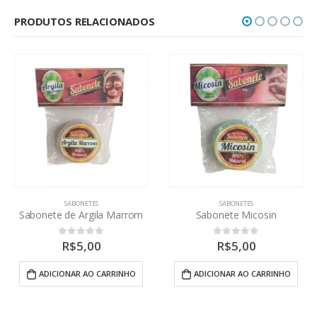
PRODUTOS RELACIONADOS
SABONETES
SABONETES
Sabonete Micosin
Sabonete de Verônica
R$
5,00
R$
5,00
0
out of 5
0
out of 5
ADICIONAR AO CARRINHO
ADICIONAR AO CARRINHO