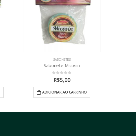
SABONETES
Sabonete de Rosa Mosqueta
Sabo
0
out of 5
R$
5,00
O
ADICIONAR AO CARRINHO
ADI