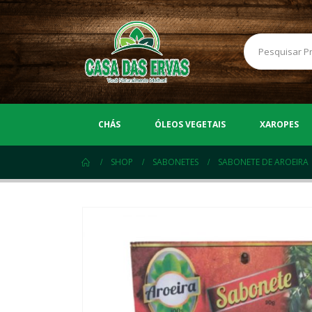
CHÁS
ÓLEOS VEGETAIS
XAROPES
SHOP
SABONETES
SABONETE DE AROEIRA