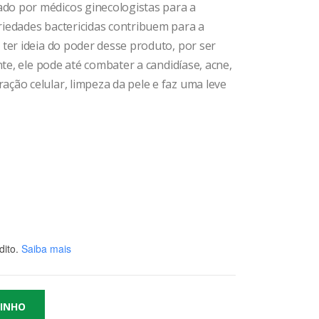
do por médicos ginecologistas para a
riedades bactericidas contribuem para a
 ter ideia do poder desse produto, por ser
ente, ele pode até combater a candidíase, acne,
ção celular, limpeza da pele e faz uma leve
ito.
Saiba mais
RINHO