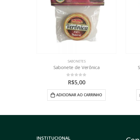
SABONETES
ônica
Sabonete de Argila Branca
0
out of 5
R$
5,00
RRINHO
ADICIONAR AO CARRINHO
Con
INSTITUCIONAL