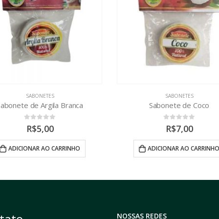
SABONETES
SABONETES
Sabonete de Coco
Sabonete Micosin
0
out of 5
0
out of 5
R$
7,00
R$
5,00
ADICIONAR AO CARRINHO
ADICIONAR AO CARRINH
tato
NOSSAS REDES