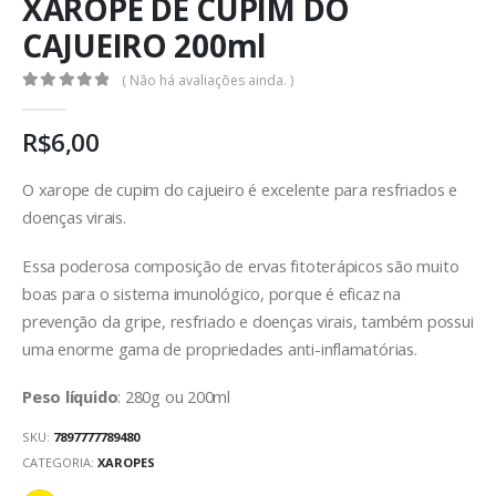
XAROPE DE CUPIM DO
CAJUEIRO 200ml
( Não há avaliações ainda. )
0
out of 5
R$
6,00
O xarope de cupim do cajueiro é excelente para resfriados e
doenças virais.
Essa poderosa composição de ervas fitoterápicos são muito
boas para o sistema imunológico, porque é eficaz na
prevenção da gripe, resfriado e doenças virais, também possui
uma enorme gama de propriedades anti-inflamatórias.
Peso líquido
: 280g ou 200ml
SKU:
7897777789480
CATEGORIA:
XAROPES