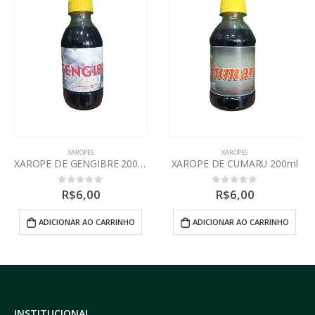
XAROPES
XAROPES
XAROPE DE CUMARU 200ml
XAROPE DE EUCALIPTO 200ml
R$
6,00
R$
6,00
0
out of 5
0
out of 5
ADICIONAR AO CARRINHO
ADICIONAR AO CARRINHO
INSTITUCIONAL