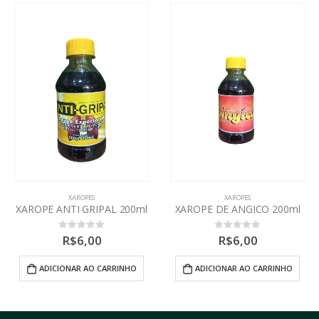
XAROPES
XAROPES
XAROPE DE ANGICO 200ml
XAROPE DE PEQUI 200ml
R$
6,00
R$
6,00
0
out of 5
0
out of 5
ADICIONAR AO CARRINHO
ADICIONAR AO CARRINHO