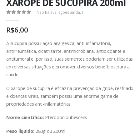
XAROPE DE SUCUPIRA 200ml
( Não há avaliações ainda. )
0
out of 5
R$
6,00
A sucupira possui ação analgésica, anti-inflamatória,
antirreumática, cicatrizante, antimicrobiana, antioxidante e
antitumoral e, por isso, suas sementes poderiam ser utilizadas
em diversas situações e promover diversos benefícios para a
saúde.
O xarope de sucupira é eficaz na prevenção da gripe, resfriado
e doenças virais, também possui uma enorme gama de
propriedades anti-inflamatórias.
Nome científico:
Pterodon pubescens
Peso líquido:
280g ou 200ml