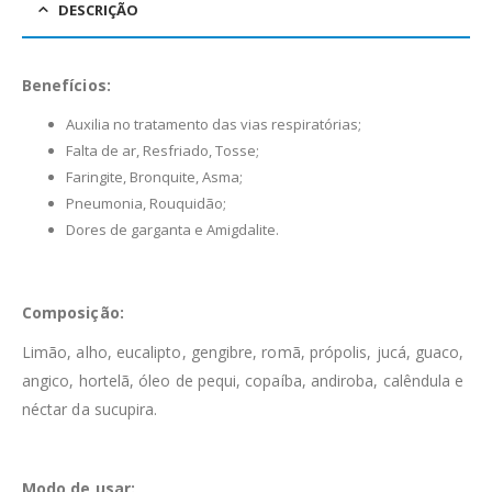
DESCRIÇÃO
Benefícios:
Auxilia no tratamento das vias respiratórias;
Falta de ar, Resfriado, Tosse;
Faringite, Bronquite, Asma;
Pneumonia, Rouquidão;
Dores de garganta e Amigdalite.
Composição:
Limão, alho, eucalipto, gengibre, romã, própolis, jucá, guaco,
angico, hortelã, óleo de pequi, copaíba, andiroba, calêndula e
néctar da sucupira.
Modo de usar: