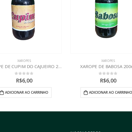
XAROPES
XAROPES
AROPE DE BABOSA 200ml
XAROPE DE PEQUI 200m
0
out of 5
0
out of 5
R$
6,00
R$
6,00
ADICIONAR AO CARRINHO
ADICIONAR AO CARRINH