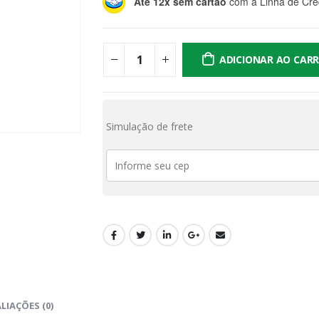
Até 12x sem cartão
com a Linha de Créd
ADICIONAR AO CAR
Simulação de frete
LIAÇÕES (0)