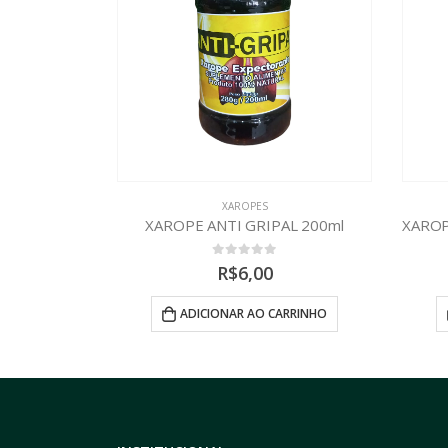
XAROPES
AL 200ml
XAROPE DE CUPIM DO CAJUEIRO 200ml
X
0
out of 5
R$
6,00
RRINHO
ADICIONAR AO CARRINHO