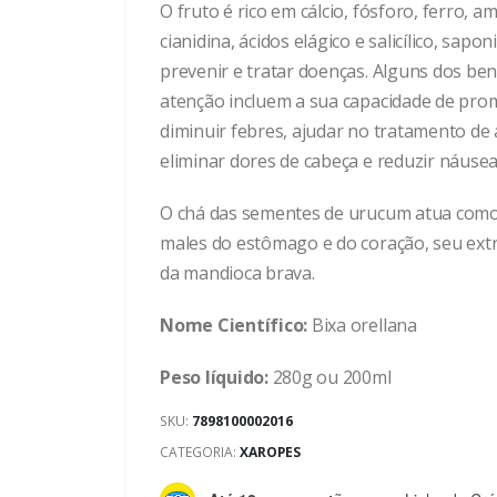
O fruto é rico em cálcio, fósforo, ferro, 
cianidina, ácidos elágico e salicílico, sap
prevenir e tratar doenças. Alguns dos b
atenção incluem a sua capacidade de prom
diminuir febres, ajudar no tratamento de
eliminar dores de cabeça e reduzir náusea
O chá das sementes de urucum atua como 
males do estômago e do coração, seu ext
da mandioca brava.
Nome Científico:
Bixa orellana
Peso líquido:
280g ou 200ml
SKU:
7898100002016
CATEGORIA:
XAROPES