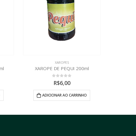
XAROPES
l
XAROPE DE PRÓPOLIS 200ml
0
out of 5
R$
6,00
O
ADICIONAR AO CARRINHO
ADI