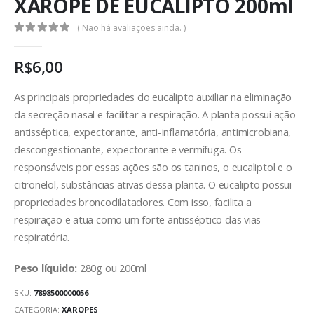
XAROPE DE EUCALIPTO 200ml
( Não há avaliações ainda. )
0
out of 5
R$
6,00
As principais propriedades do eucalipto auxiliar na eliminação
da secreção nasal e facilitar a respiração. A planta possui ação
antisséptica, expectorante, anti-inflamatória, antimicrobiana,
descongestionante, expectorante e vermífuga. Os
responsáveis por essas ações são os taninos, o eucaliptol e o
citronelol, substâncias ativas dessa planta. O eucalipto possui
propriedades broncodilatadores. Com isso, facilita a
respiração e atua como um forte antisséptico das vias
respiratória.
Peso líquido:
280g ou 200ml
SKU:
7898500000056
CATEGORIA:
XAROPES