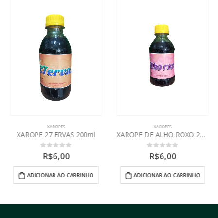
XAROPES
XAROPES
XAROPE 27 ERVAS 200ml
XAROPE DE ALHO ROXO 200ml
R$
6,00
R$
6,00
0
out of 5
0
out of 5
ADICIONAR AO CARRINHO
ADICIONAR AO CARRINHO